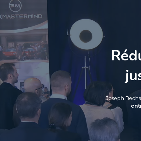
Rédu
ju
Joseph Becha
ent