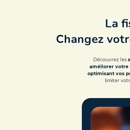
La f
Changez votre
Découvrez les
s
améliorer votre
optimisant vos pr
limiter vot
Video
Player