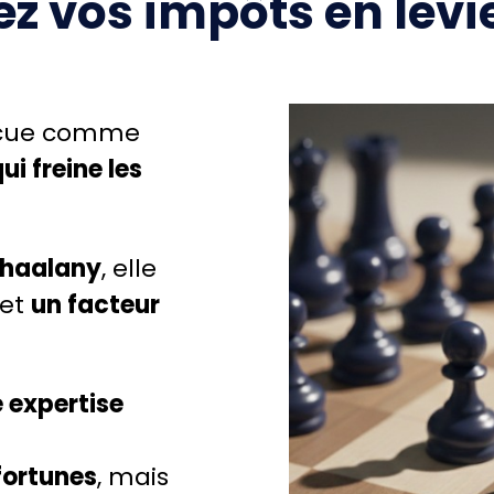
 vos impôts en levie
 vécue comme
ui freine les
chaalany
, elle
et
un facteur
 expertise
fortunes
, mais