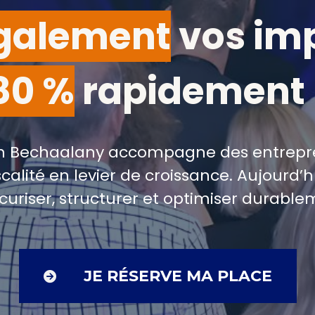
également
vos im
80 %
rapidement 
ph Bechaalany accompagne des entrepre
calité en levier de croissance. Aujourd’hu
curiser, structurer et optimiser durablem
JE RÉSERVE MA PLACE