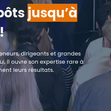
pôts
jusqu’à
!
neurs, dirigeants et grandes
i, il ouvre son expertise rare à
ent leurs résultats.